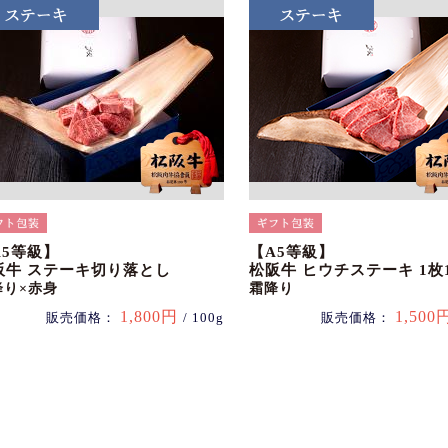
A5等級】
【A5等級】
阪牛 ステーキ切り落とし
松阪牛 ヒウチステーキ 1枚1
降り×赤身
霜降り
1,800円
1,500
販売価格：
/ 100g
販売価格：