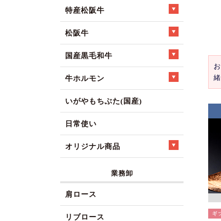
特産松阪牛
松阪牛
国産黒毛和牛
お
緒
牛ホルモン
いがやもちぶた(国産)
日常使い
オリジナル商品
業務卸
肩ロース
リブロース