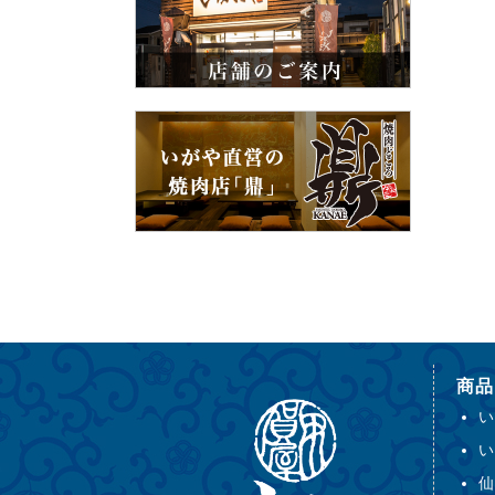
商品
い
い
仙