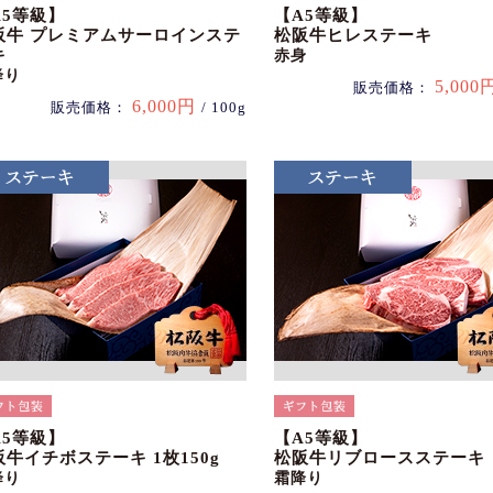
A5等級】
【A5等級】
阪牛 プレミアムサーロインステ
松阪牛ヒレステーキ
キ
赤身
降り
5,000
販売価格：
6,000円
販売価格：
/ 100g
A5等級】
【A5等級】
阪牛イチボステーキ 1枚150g
松阪牛リブロースステーキ
降り
霜降り