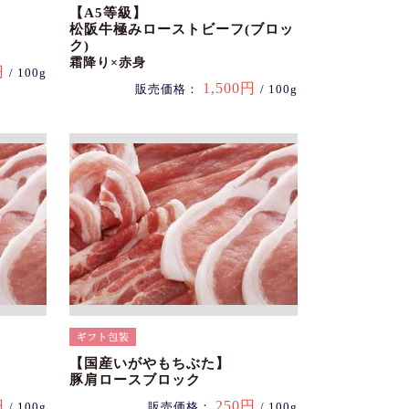
【A5等級】
松阪牛極みローストビーフ(ブロッ
ク)
霜降り×赤身
円
/ 100g
1,500円
販売価格：
/ 100g
【国産いがやもちぶた】
豚肩ロースブロック
円
250円
/ 100g
販売価格：
/ 100g