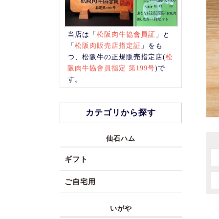
当店は「
松阪肉牛協會員証
」と
「
松阪肉販売店指定証
」をも
つ、松阪牛の正規販売指定店(
松
阪肉牛協會員指定 第199号
)で
す。
カテゴリから探す
仙石ハム
ギフト
ご自宅用
いがや