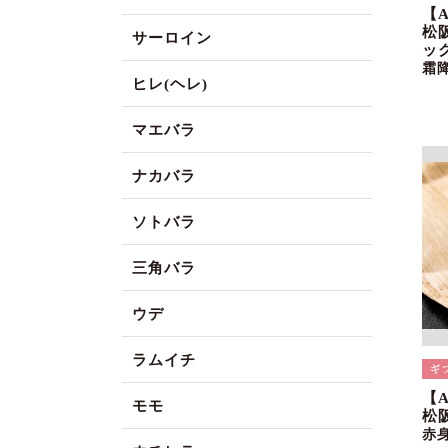
【
松
サーロイン
ック
霜
ヒレ(ヘレ)
マエバラ
ナカバラ
ソトバラ
三角バラ
ウデ
ラムイチ
【
モモ
松
赤