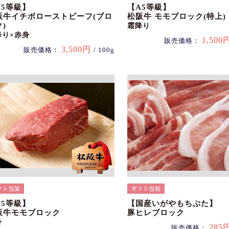
A5等級】
【A5等級】
阪牛イチボローストビーフ(ブロ
松阪牛 モモブロック(特上)
)
霜降り
降り×赤身
1,500
販売価格：
3,500円
販売価格：
/ 100g
A5等級】
【国産いがやもちぶた】
阪牛モモブロック
豚ヒレブロック
身
285
販売価格：