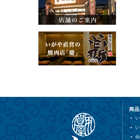
商品
い
い
仙