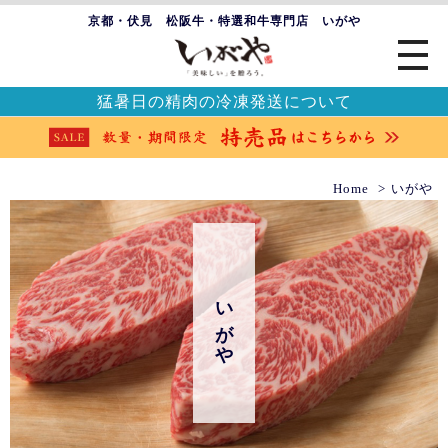
京都・伏見 松阪牛・特選和牛専門店 いがや
猛暑日の精肉の冷凍発送について
Home
いがや
いがや