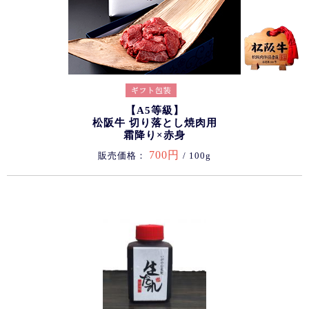
【A5等級】
松阪牛 切り落とし焼肉用
霜降り×赤身
700円
販売価格：
/ 100g