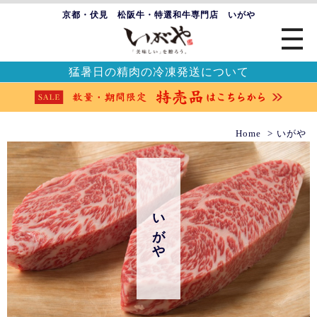
京都・伏見 松阪牛・特選和牛専門店 いがや
猛暑日の精肉の冷凍発送について
Home
いがや
いがや