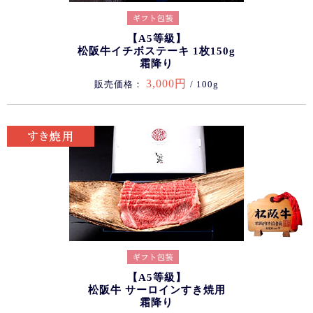
【A5等級】
松阪牛イチボステーキ 1枚150g
霜降り
3,000円
販売価格：
/ 100g
【A5等級】
松阪牛 サーロインすき焼用
霜降り