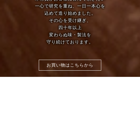
一心で研究を重ね、一日一本心を
込めて造り始めました。
その心を受け継ぎ、
四十年以上
変わらぬ味・製法を
守り続けております。
お買い物はこちらから
京都・伏見 松阪牛・特選和牛専門店 いがや
猛暑日の精肉の冷凍発送について