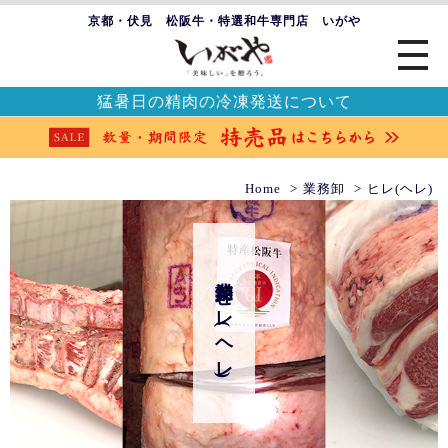
京都・伏見 松阪牛・特選和牛専門店 いがや
猛暑日の精肉の冷凍発送について
Home
業務卸
ヒレ(ヘレ)
業務卸 ヒレ(ヘレ)