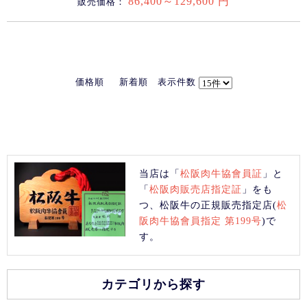
86,400～129,600 円
販売価格：
価格順
新着順
表示件数
当店は「
松阪肉牛協會員証
」と
「
松阪肉販売店指定証
」をも
つ、松阪牛の正規販売指定店(
松
阪肉牛協會員指定 第199号
)で
す。
カテゴリから探す