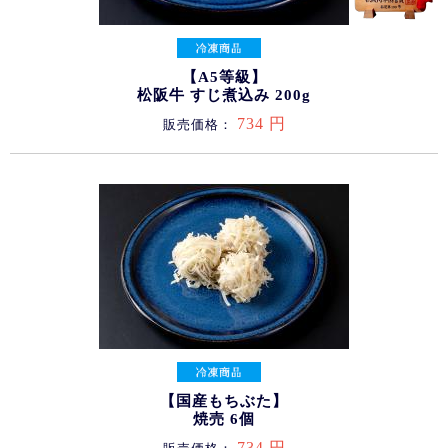
【A5等級】
松阪牛 すじ煮込み 200g
734 円
販売価格：
【国産もちぶた】
焼売 6個
734 円