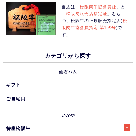
当店は「
松阪肉牛協會員証
」と
「
松阪肉販売店指定証
」をも
つ、松阪牛の正規販売指定店(
松
阪肉牛協會員指定 第199号
)で
す。
カテゴリから探す
仙石ハム
ギフト
ご自宅用
いがや
特産松阪牛