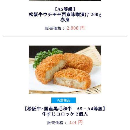
【A5等級】
松阪牛ウチモモ西京味噌漬け 200g
赤身
2,808 円
販売価格：
【松阪牛×国産黒毛和牛 A5・A4等級】
牛すじコロッケ 2個入
324 円
販売価格：