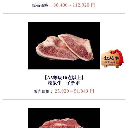
86,400～112,320 円
販売価格：
【A5等級10点以上】
松阪牛 イチボ
25,920～51,840 円
販売価格：