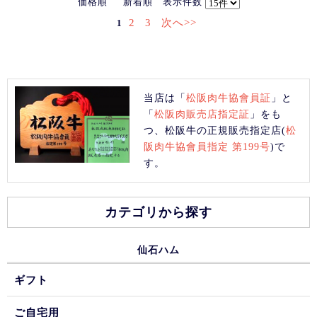
価格順
新着順
表示件数
2
3
次へ>>
1
当店は「
松阪肉牛協會員証
」と
「
松阪肉販売店指定証
」をも
つ、松阪牛の正規販売指定店(
松
阪肉牛協會員指定 第199号
)で
す。
カテゴリから探す
仙石ハム
ギフト
ご自宅用