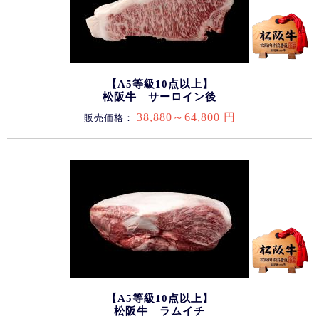
【A5等級10点以上】
松阪牛 サーロイン後
38,880～64,800 円
販売価格：
【A5等級10点以上】
松阪牛 ラムイチ