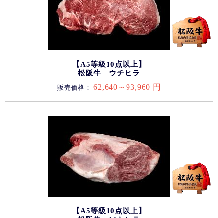
【A5等級10点以上】
松阪牛 ウチヒラ
62,640～93,960 円
販売価格：
【A5等級10点以上】