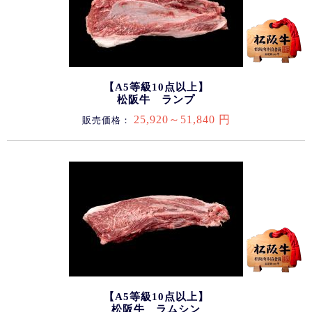
【A5等級10点以上】
松阪牛 ランプ
25,920～51,840 円
販売価格：
【A5等級10点以上】
松阪牛 ラムシン