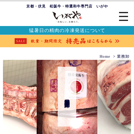
京都・伏見 松阪牛・特選和牛専門店 いがや
猛暑日の精肉の冷凍発送について
Home
業務卸
業務卸 業務卸