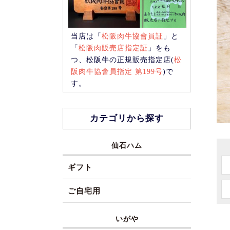
当店は「
松阪肉牛協會員証
」と
「
松阪肉販売店指定証
」をも
つ、松阪牛の正規販売指定店(
松
阪肉牛協會員指定 第199号
)で
す。
カテゴリから探す
仙石ハム
ギフト
ご自宅用
いがや