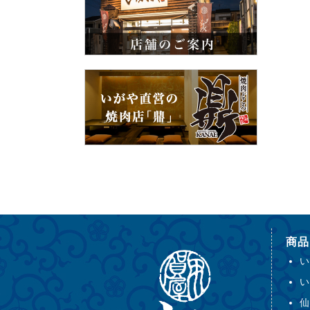
商品
い
い
仙