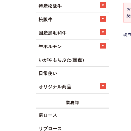
特産松阪牛
お
緒
松阪牛
国産黒毛和牛
現
牛ホルモン
いがやもちぶた(国産)
日常使い
オリジナル商品
業務卸
肩ロース
リブロース