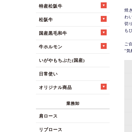
特産松阪牛
焼
わ
松阪牛
切
も
国産黒毛和牛
ご
牛ホルモン
“
いがやもちぶた(国産)
日常使い
オリジナル商品
業務卸
肩ロース
リブロース