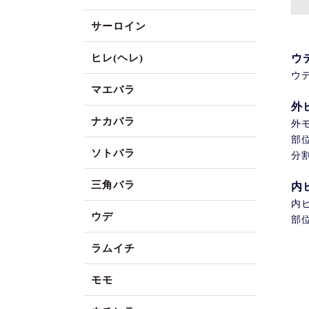
サーロイン
ヒレ(ヘレ)
ウ
ウ
マエバラ
外
ナカバラ
外
部
ソトバラ
分
三角バラ
内
内
ウデ
部
ラムイチ
モモ