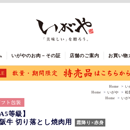
ム
いがやのお肉－その証
店舗のご案内
お買い物
Home
い
Home
いがや
松
Home
いが
A5等級】
阪牛 切り落とし焼肉用
霜降り×赤身