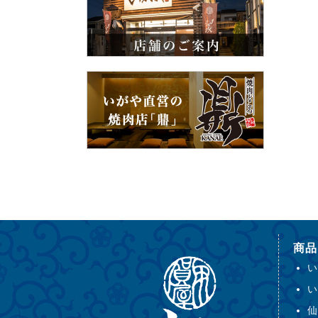
商品
い
い
仙