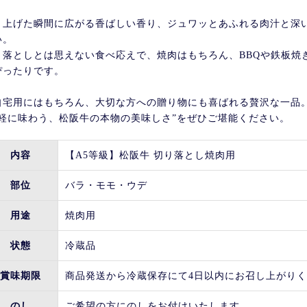
き上げた瞬間に広がる香ばしい香り、ジュワッとあふれる肉汁と深
い。
り落としとは思えない食べ応えで、焼肉はもちろん、BBQや鉄板焼
ぴったりです。
自宅用にはもちろん、大切な方への贈り物にも喜ばれる贅沢な一品
気軽に味わう、松阪牛の本物の美味しさ”をぜひご堪能ください。
内容
【A5等級】松阪牛 切り落とし焼肉用
部位
バラ・モモ・ウデ
用途
焼肉用
状態
冷蔵品
賞味期限
商品発送から冷蔵保存にて4日以内にお召し上がり
のし
ご希望の方にのしをお付けいたします。