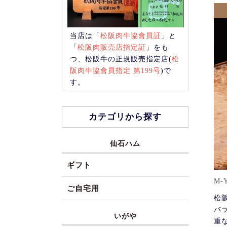
当店は「
松阪肉牛協會員証
」と
「
松阪肉販売店指定証
」をも
つ、松阪牛の正規販売指定店(
松
阪肉牛協會員指定 第199号
)で
す。
カテゴリから探す
仙石ハム
ギフト
M-Y
ご自宅用
松
バ
いがや
重