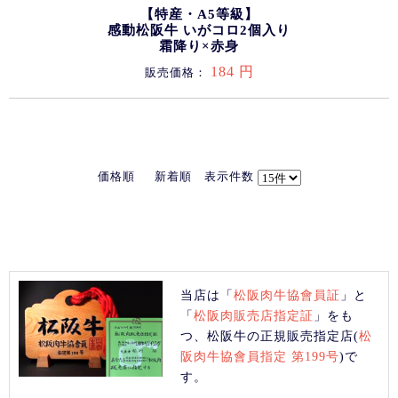
【特産・A5等級】
感動松阪牛 いがコロ2個入り
霜降り×赤身
184 円
販売価格：
価格順
新着順
表示件数
当店は「
松阪肉牛協會員証
」と
「
松阪肉販売店指定証
」をも
つ、松阪牛の正規販売指定店(
松
阪肉牛協會員指定 第199号
)で
す。