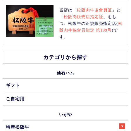
当店は「
松阪肉牛協會員証
」と
「
松阪肉販売店指定証
」をも
つ、松阪牛の正規販売指定店(
松
阪肉牛協會員指定 第199号
)で
す。
カテゴリから探す
仙石ハム
ギフト
ご自宅用
いがや
特産松阪牛