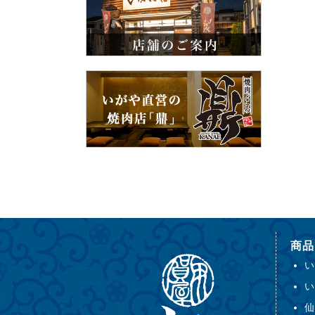
商品
い
い
仙