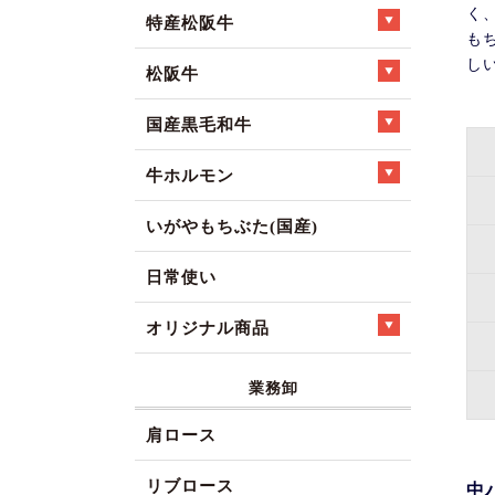
く
特産松阪牛
も
し
松阪牛
国産黒毛和牛
牛ホルモン
いがやもちぶた(国産)
日常使い
オリジナル商品
業務卸
肩ロース
リブロース
中