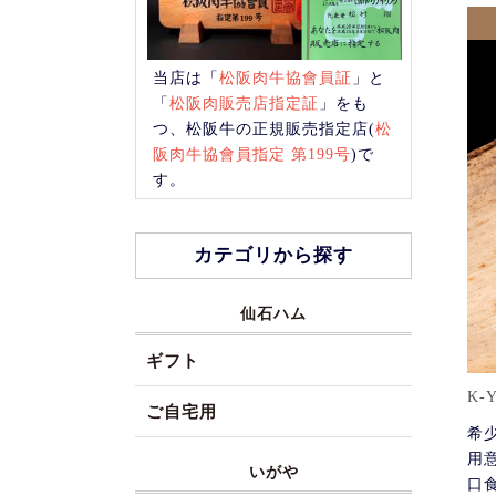
当店は「
松阪肉牛協會員証
」と
「
松阪肉販売店指定証
」をも
つ、松阪牛の正規販売指定店(
松
阪肉牛協會員指定 第199号
)で
す。
カテゴリから探す
仙石ハム
ギフト
K-Y
ご自宅用
希
用
いがや
口