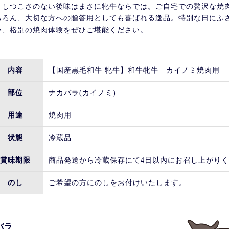
、しつこさのない後味はまさに牝牛ならでは。ご自宅での贅沢な焼
ちろん、大切な方への贈答用としても喜ばれる逸品。特別な日にふ
い、格別の焼肉体験をぜひご堪能ください。
内容
【国産黒毛和牛 牝牛】和牛牝牛 カイノミ焼肉用
部位
ナカバラ(カイノミ)
用途
焼肉用
状態
冷蔵品
賞味期限
商品発送から冷蔵保存にて4日以内にお召し上がり
のし
ご希望の方にのしをお付けいたします。
バラ