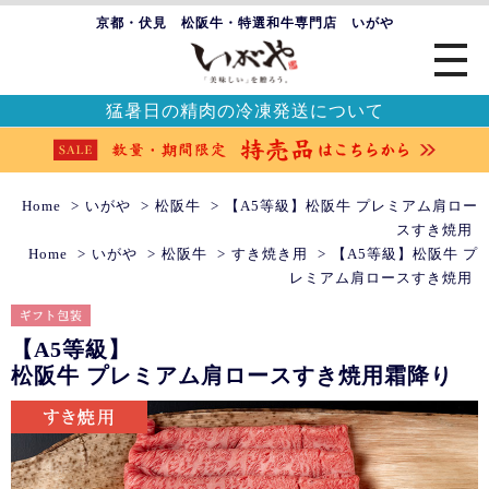
京都・伏見 松阪牛・特選和牛専門店 いがや
猛暑日の精肉の冷凍発送について
Home
いがや
松阪牛
【A5等級】松阪牛 プレミアム肩ロー
スすき焼用
Home
いがや
松阪牛
すき焼き用
【A5等級】松阪牛 プ
レミアム肩ロースすき焼用
【A5等級】
松阪牛 プレミアム肩ロースすき焼用
霜降り