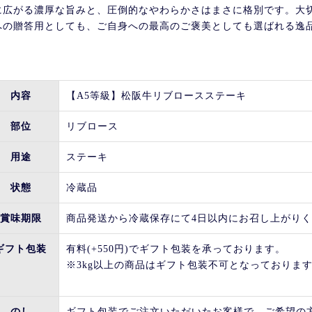
に広がる濃厚な旨みと、圧倒的なやわらかさはまさに格別です。大
への贈答用としても、ご自身への最高のご褒美としても選ばれる逸
。
内容
【A5等級】松阪牛リブロースステーキ
部位
リブロース
用途
ステーキ
状態
冷蔵品
賞味期限
商品発送から冷蔵保存にて4日以内にお召し上がり
ギフト包装
有料(+550円)でギフト包装を承っております。
※3kg以上の商品はギフト包装不可となっておりま
のし
ギフト包装でご注文いただいたお客様で、ご希望の