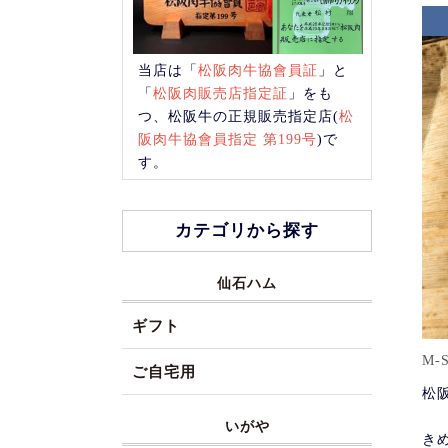
当店は「
松阪肉牛協會員証
」と
「
松阪肉販売店指定証
」をも
つ、松阪牛の正規販売指定店(
松
阪肉牛協會員指定 第199号
)で
す。
カテゴリから探す
仙石ハム
ギフト
M-
ご自宅用
松
いがや
き