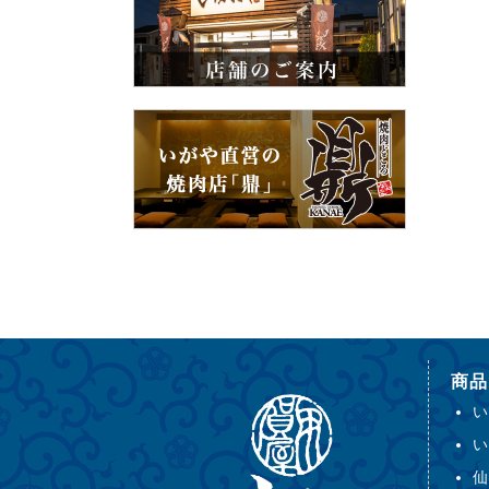
商品
い
い
仙