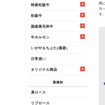
間
特産松阪牛
方
す
松阪牛
国産黒毛和牛
牛ホルモン
いがやもちぶた(国産)
日常使い
オリジナル商品
業務卸
肩ロース
リブロース