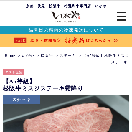
京都・伏見 松阪牛・特選和牛専門店 いがや
猛暑日の精肉の冷凍発送について
Home
いがや
松阪牛
ステーキ
【A5等級】松阪牛ミスジ
ステーキ
【A5等級】
松阪牛ミスジステーキ
霜降り