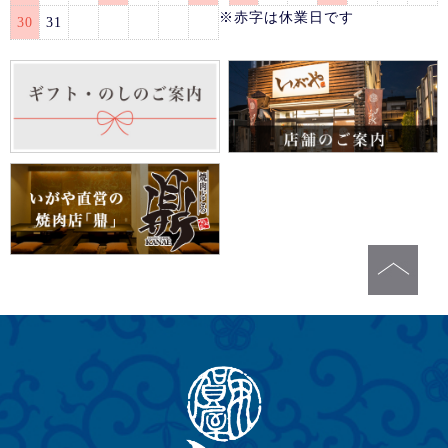
※赤字は休業日です
30
31