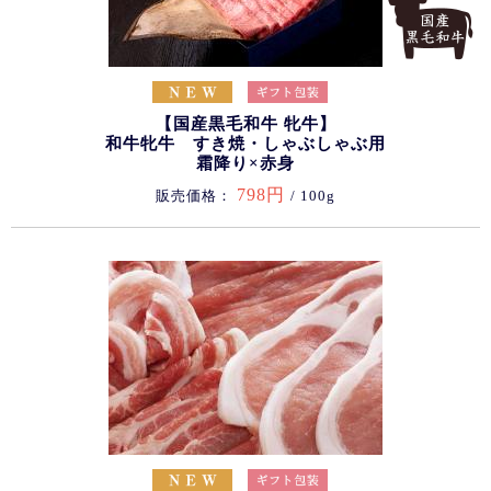
【国産黒毛和牛 牝牛】
和牛牝牛 すき焼・しゃぶしゃぶ用
霜降り×赤身
798円
販売価格：
/ 100g