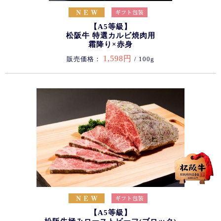
【A5等級】
松阪牛 特選カルビ焼肉用
霜降り×赤身
1,598円
販売価格：
/ 100g
【A5等級】