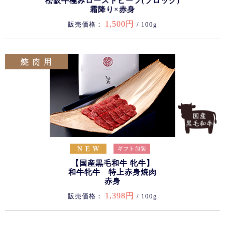
松阪牛極みローストビーフ(ブロック)
霜降り×赤身
1,500円
販売価格：
/ 100g
【国産黒毛和牛 牝牛】
和牛牝牛 特上赤身焼肉
赤身
1,398円
販売価格：
/ 100g