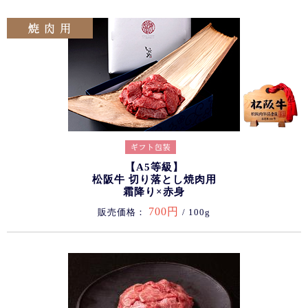
【A5等級】
松阪牛 切り落とし焼肉用
霜降り×赤身
700円
販売価格：
/ 100g