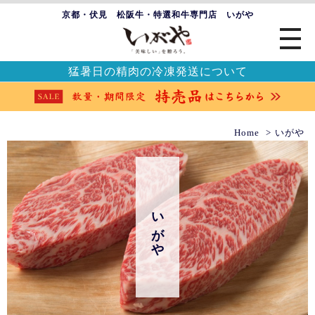
京都・伏見 松阪牛・特選和牛専門店 いがや
猛暑日の精肉の冷凍発送について
Home
いがや
いがや