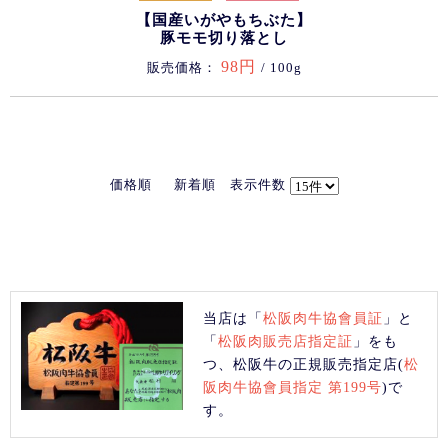
【国産いがやもちぶた】
豚モモ切り落とし
98円
販売価格：
/ 100g
価格順
新着順
表示件数
当店は「
松阪肉牛協會員証
」と
「
松阪肉販売店指定証
」をも
つ、松阪牛の正規販売指定店(
松
阪肉牛協會員指定 第199号
)で
す。