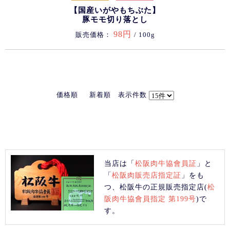
【国産いがやもちぶた】
豚モモ切り落とし
98円
販売価格：
/ 100g
価格順
新着順
表示件数
当店は「
松阪肉牛協會員証
」と
「
松阪肉販売店指定証
」をも
つ、松阪牛の正規販売指定店(
松
阪肉牛協會員指定 第199号
)で
す。