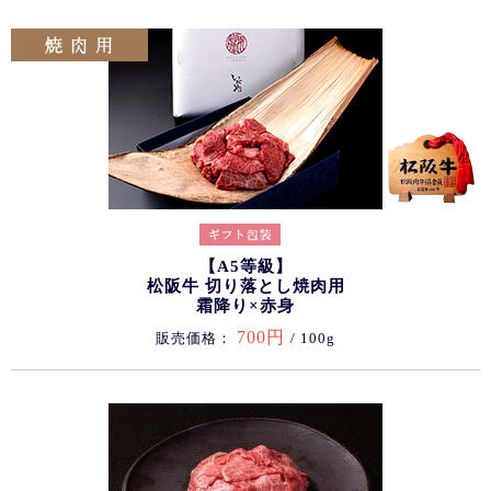
【A5等級】
松阪牛 切り落とし焼肉用
霜降り×赤身
700円
販売価格：
/ 100g