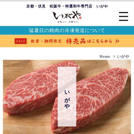
京都・伏見 松阪牛・特選和牛専門店 いがや
猛暑日の精肉の冷凍発送について
Home
いがや
いがや