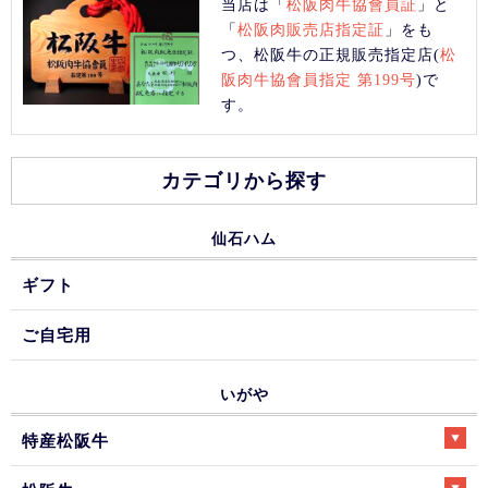
当店は「
松阪肉牛協會員証
」と
「
松阪肉販売店指定証
」をも
つ、松阪牛の正規販売指定店(
松
阪肉牛協會員指定 第199号
)で
す。
カテゴリから探す
仙石ハム
ギフト
ご自宅用
いがや
特産松阪牛