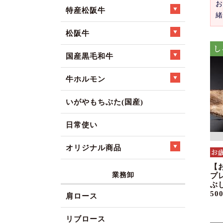
お
特産松阪牛
緒
松阪牛
国産黒毛和牛
牛ホルモン
いがやもちぶた(国産)
日常使い
オリジナル商品
【
業務卸
プ
ぶ
50
肩ロース
リブロース