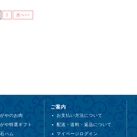
2
次へ>>
ご案内
がやのお肉
お支払い方法について
がや特選ギフト
配送・送料・返品について
石ハム
マイページログイン