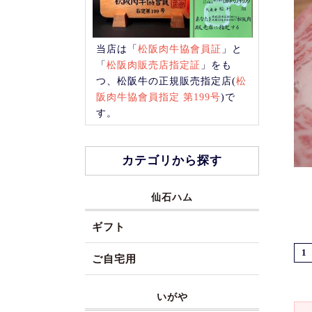
当店は「
松阪肉牛協會員証
」と
「
松阪肉販売店指定証
」をも
つ、松阪牛の正規販売指定店(
松
阪肉牛協會員指定 第199号
)で
す。
カテゴリから探す
仙石ハム
ギフト
1
ご自宅用
いがや