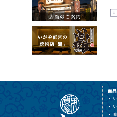
1
商品
い
い
仙