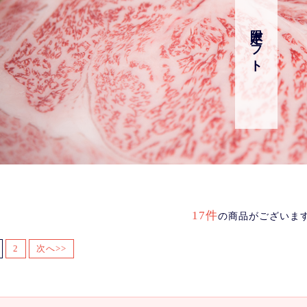
限定ギフト
17件
の商品がございま
2
次へ>>