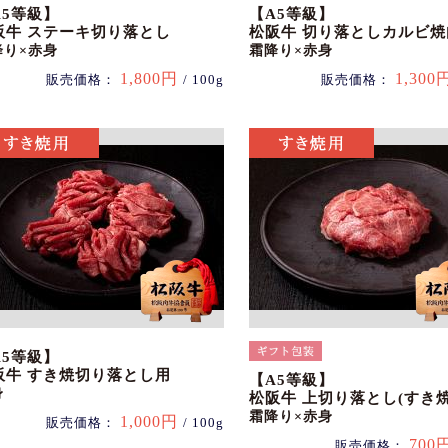
A5等級】
【A5等級】
阪牛 ステーキ切り落とし
松阪牛 切り落としカルビ焼
降り×赤身
霜降り×赤身
1,800円
1,300
販売価格：
/ 100g
販売価格：
A5等級】
阪牛 すき焼切り落とし用
【A5等級】
身
松阪牛 上切り落とし(すき焼
霜降り×赤身
1,000円
販売価格：
/ 100g
700
販売価格：