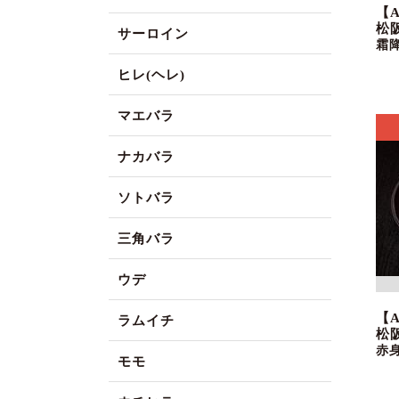
【
松
サーロイン
霜
ヒレ(ヘレ)
マエバラ
ナカバラ
ソトバラ
三角バラ
ウデ
【
ラムイチ
松
赤
モモ