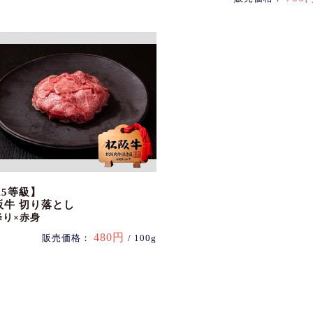
A5等級】
阪牛 切り落とし
降り×赤身
480円
販売価格：
/ 100g