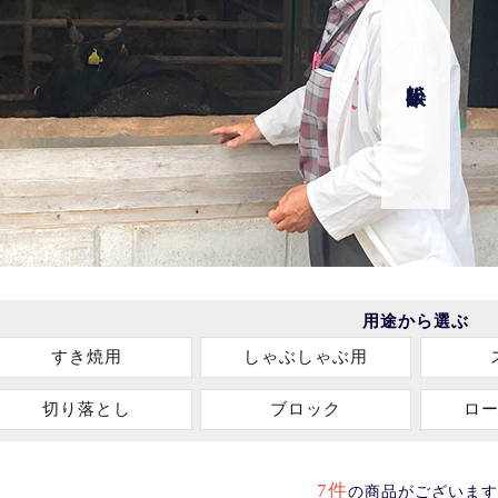
松阪牛
松阪牛
松阪牛
松阪牛
用途から選ぶ
すき焼用
しゃぶしゃぶ用
切り落とし
ブロック
ロ
7件
の商品がございます