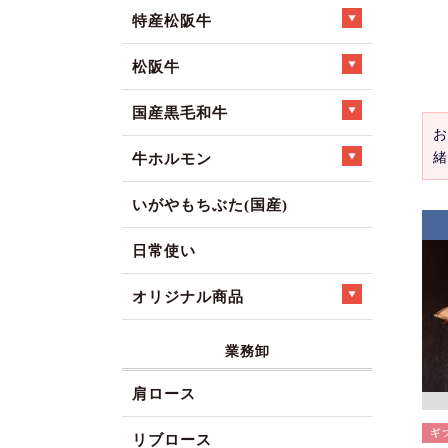
特産松阪牛
松阪牛
国産黒毛和牛
お
緒
牛ホルモン
いがやもちぶた(国産)
日常使い
オリジナル商品
業務卸
肩ロース
リブロース