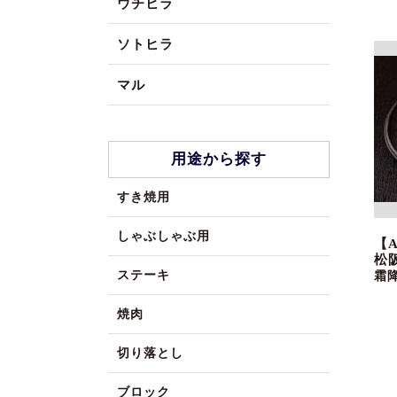
ウチヒラ
ソトヒラ
マル
用途から探す
すき焼用
しゃぶしゃぶ用
【
松
ステーキ
霜
焼肉
切り落とし
ブロック