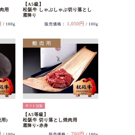
【A5級】
肉用
松阪牛 しゃぶしゃぶ切り落とし
霜降り
円
1,050円
/ 100g
販売価格：
/ 100g
【A5等級】
用)
松阪牛 切り落とし焼肉用
霜降り×赤身
円
700円
/ 100g
販売価格：
/ 100g