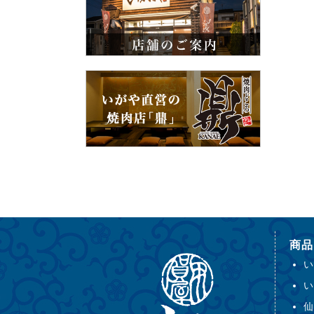
商品
い
い
仙