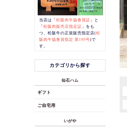
当店は「
松阪肉牛協會員証
」と
「
松阪肉販売店指定証
」をも
つ、松阪牛の正規販売指定店(
松
阪肉牛協會員指定 第199号
)で
す。
カテゴリから探す
仙石ハム
ギフト
ご自宅用
いがや