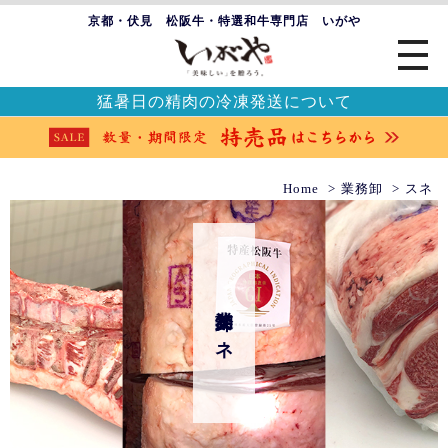
京都・伏見 松阪牛・特選和牛専門店 いがや
猛暑日の精肉の冷凍発送について
Home
業務卸
スネ
業務卸 スネ