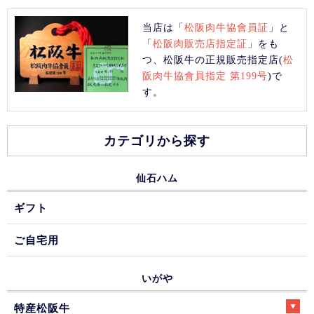
当店は「
松阪肉牛協會員証
」と
「
松阪肉販売店指定証
」をも
つ、松阪牛の正規販売指定店(
松
阪肉牛協會員指定 第199号
)で
す。
カテゴリから探す
仙石ハム
ギフト
ご自宅用
いがや
特産松阪牛