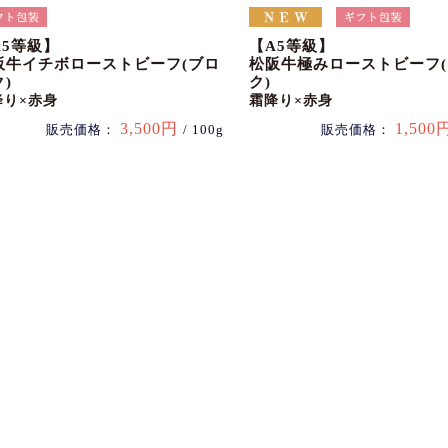
A5等級】
【A5等級】
阪牛イチボローストビーフ(ブロ
松阪牛極みローストビーフ
)
ク)
降り×赤身
霜降り×赤身
3,500円
1,500
販売価格：
/ 100g
販売価格：