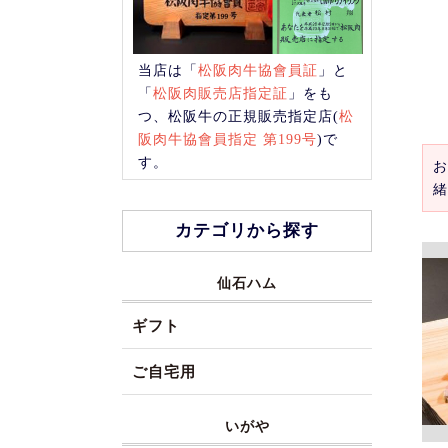
当店は「
松阪肉牛協會員証
」と
「
松阪肉販売店指定証
」をも
つ、松阪牛の正規販売指定店(
松
阪肉牛協會員指定 第199号
)で
す。
お
緒
カテゴリから探す
仙石ハム
ギフト
ご自宅用
いがや