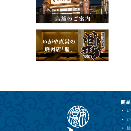
商品
い
い
仙