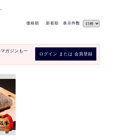
。
価格順
新着順
表示件数
ルマガジンも一
ログイン
または
会員登録