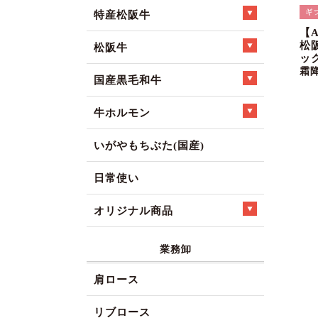
特産松阪牛
【
松
松阪牛
ック
霜
国産黒毛和牛
牛ホルモン
いがやもちぶた(国産)
日常使い
オリジナル商品
業務卸
肩ロース
リブロース