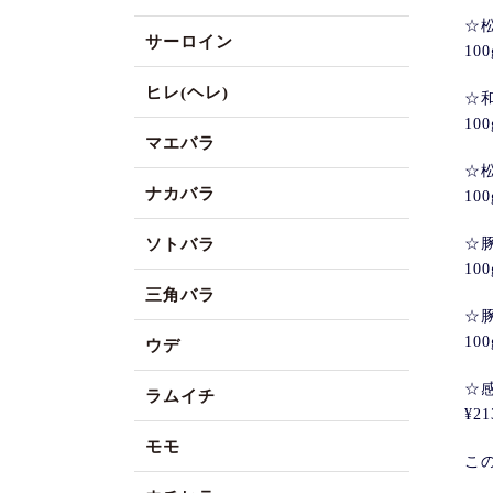
☆
サーロイン
100
ヒレ(ヘレ)
☆
100
マエバラ
☆
ナカバラ
100
ソトバラ
☆
100
三角バラ
☆
100
ウデ
☆
ラムイチ
¥2
モモ
こ