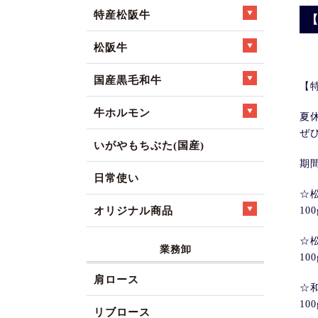
特産松阪牛
松阪牛
国産黒毛和牛
【
牛ホルモン
夏
ぜ
いがやもちぶた(国産)
期間
日常使い
☆
オリジナル商品
100
☆
業務卸
100
肩ロース
☆
100
リブロース