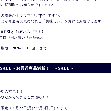
お得期間のお知らせです(‘ω’)ノ
の酷暑がトラウマ(ヾﾉ꒪ཫ꒪ )ですが、
んとか今夏も元気になれる「美味しい」をお得にお届けします！
【10％引き 仙石ハムギフト】
【ご自宅用お買い得商品eco】
期限 2026/7/31（金）まで
SALE～お買得商品満載！！～SALE～
がやの本気！！
がやだからできるこの価格！！
限定＜ 6月22日(月)〜7月5日(日) ＞まで