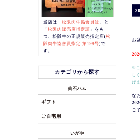
2
当店は「
松阪肉牛協會員証
」と
「
松阪肉販売店指定証
」をも
つ、松阪牛の正規販売指定店(
松
お
阪肉牛協會員指定 第199号
)で
す。
20
※
カテゴリから探す
し
げ
仙石ハム
な
ギフト
20
ご
ご自宅用
いがや