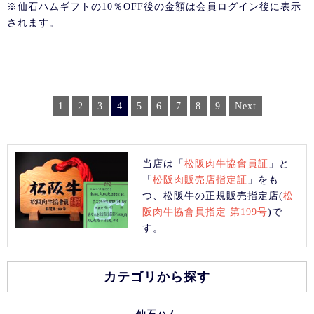
※仙石ハムギフトの10％OFF後の金額は会員ログイン後に表示
されます。
1
2
3
4
5
6
7
8
9
Next
当店は「
松阪肉牛協會員証
」と
「
松阪肉販売店指定証
」をも
つ、松阪牛の正規販売指定店(
松
阪肉牛協會員指定 第199号
)で
す。
カテゴリから探す