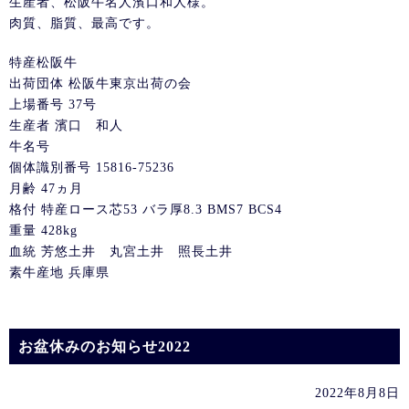
生産者、松阪牛名人濱口和人様。
肉質、脂質、最高です。
特産松阪牛
出荷団体 松阪牛東京出荷の会
上場番号 37号
生産者 濱口 和人
牛名号
個体識別番号 15816-75236
月齢 47ヵ月
格付 特産ロース芯53 バラ厚8.3 BMS7 BCS4
重量 428kg
血統 芳悠土井 丸宮土井 照長土井
素牛産地 兵庫県
お盆休みのお知らせ2022
2022年8月8日