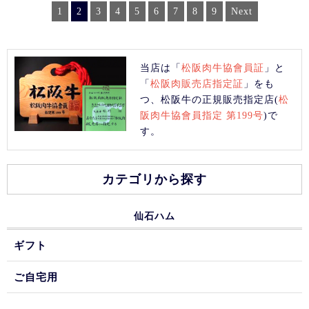
1
2
3
4
5
6
7
8
9
Next
当店は「
松阪肉牛協會員証
」と
「
松阪肉販売店指定証
」をも
つ、松阪牛の正規販売指定店(
松
阪肉牛協會員指定 第199号
)で
す。
カテゴリから探す
仙石ハム
ギフト
ご自宅用