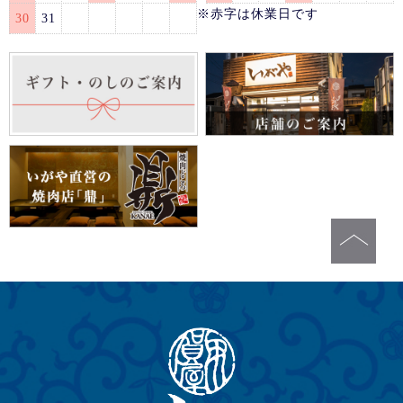
※赤字は休業日です
30
31