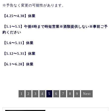
※予告なく変更の可能性があります。
【4.25〜4.30】休業
【5.1〜5.5】午後8時まで時短営業※酒類提供しない※事前ご予
約ください
【5.6〜5.11】休業
【5.12〜5.31】休業
【6.1〜6.20】休業
1
2
3
4
5
6
7
8
9
Next