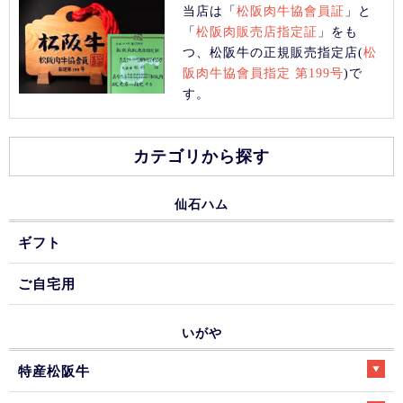
当店は「
松阪肉牛協會員証
」と
「
松阪肉販売店指定証
」をも
つ、松阪牛の正規販売指定店(
松
阪肉牛協會員指定 第199号
)で
す。
カテゴリから探す
仙石ハム
ギフト
ご自宅用
いがや
特産松阪牛