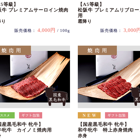
A5等級】
【A5等級】
阪牛 プレミアムサーロイン焼肉
松阪牛 プレミアムリブロ
用
降り
霜降り
4,000円
3,000
販売価格：
/ 100g
販売価格：
国産黒毛和牛 牝牛】
【国産黒毛和牛 牝牛】
牛牝牛 カイノミ焼肉用
和牛牝牛 特上赤身焼肉
身
赤身