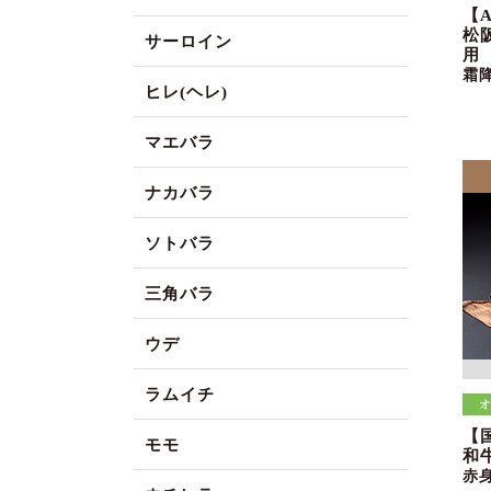
【
松
サーロイン
用
霜
ヒレ(ヘレ)
マエバラ
ナカバラ
ソトバラ
三角バラ
ウデ
ラムイチ
【
モモ
和
赤