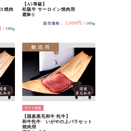
【A5等級】
ース焼肉
松阪牛 サーロイン焼肉用
霜降り
3,000円
販売価格：
/ 100g
円
/ 100g
【国産黒毛和牛 牝牛】
和牛牝牛 いがやの上バラセット
焼肉用