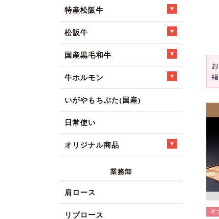
特産松阪牛
松阪牛
国産黒毛和牛
お
緒
牛ホルモン
いがやもちぶた(国産)
日常使い
オリジナル商品
業務卸
肩ロース
リブロース