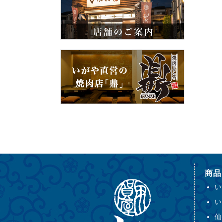
商品
い
い
仙