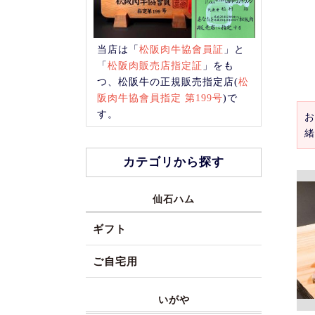
当店は「
松阪肉牛協會員証
」と
「
松阪肉販売店指定証
」をも
つ、松阪牛の正規販売指定店(
松
阪肉牛協會員指定 第199号
)で
す。
お
緒
カテゴリから探す
仙石ハム
ギフト
ご自宅用
いがや