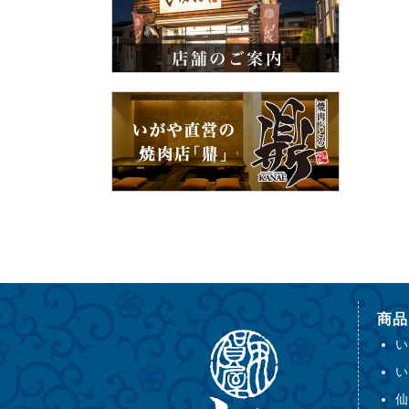
商品
い
い
仙