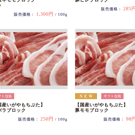
阪牛モモブロック
豚ヒレブロック
身
285
販売価格：
1,300円
販売価格：
/ 100g
国産いがやもちぶた】
【国産いがやもちぶた】
バラブロック
豚モモブロック
250円
98
販売価格：
/ 100g
販売価格：