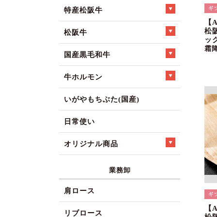
特産松阪牛
【
松
松阪牛
ック
霜
国産黒毛和牛
牛ホルモン
いがやもちぶた(国産)
日常使い
オリジナル商品
業務卸
肩ロース
【
リブロース