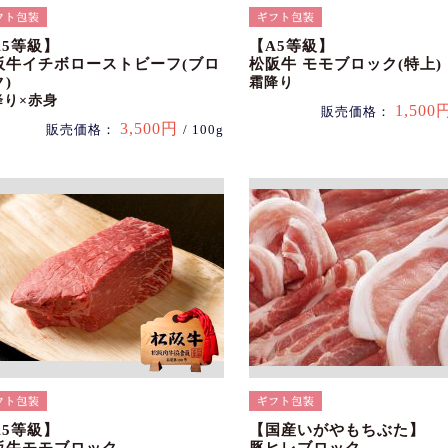
A5等級】
【A5等級】
阪牛イチボローストビーフ(ブロ
松阪牛 モモブロック(特上)
)
霜降り
降り×赤身
1,500
販売価格：
3,500円
販売価格：
/ 100g
A5等級】
【国産いがやもちぶた】