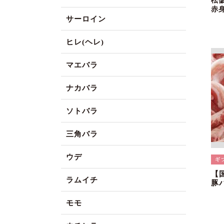
松
赤
サーロイン
ヒレ(ヘレ)
マエバラ
ナカバラ
ソトバラ
三角バラ
ウデ
【
ラムイチ
豚
モモ