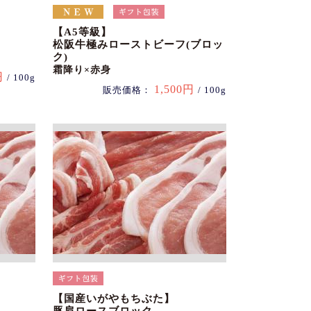
【A5等級】
松阪牛極みローストビーフ(ブロッ
ク)
霜降り×赤身
円
/ 100g
1,500円
販売価格：
/ 100g
【国産いがやもちぶた】