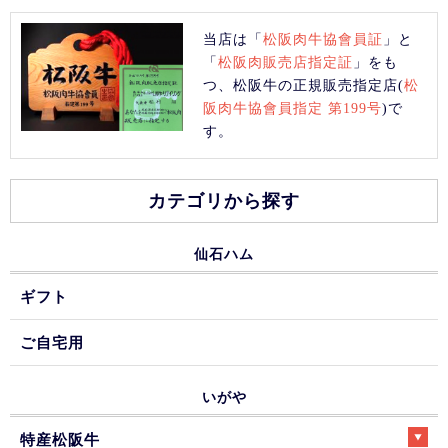
当店は「
松阪肉牛協會員証
」と
「
松阪肉販売店指定証
」をも
つ、松阪牛の正規販売指定店(
松
阪肉牛協會員指定 第199号
)で
す。
カテゴリから探す
仙石ハム
ギフト
ご自宅用
いがや
特産松阪牛