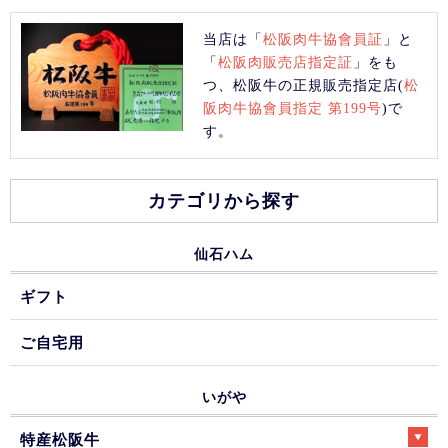
当店は「
松阪肉牛協會員証
」と
「
松阪肉販売店指定証
」をも
つ、松阪牛の正規販売指定店(
松
阪肉牛協會員指定 第199号
)で
す。
カテゴリから探す
仙石ハム
ギフト
ご自宅用
いがや
特産松阪牛