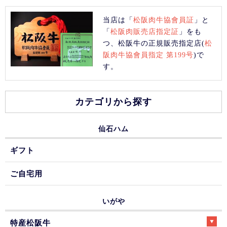
当店は「
松阪肉牛協會員証
」と
「
松阪肉販売店指定証
」をも
つ、松阪牛の正規販売指定店(
松
阪肉牛協會員指定 第199号
)で
す。
カテゴリから探す
仙石ハム
ギフト
ご自宅用
いがや
特産松阪牛