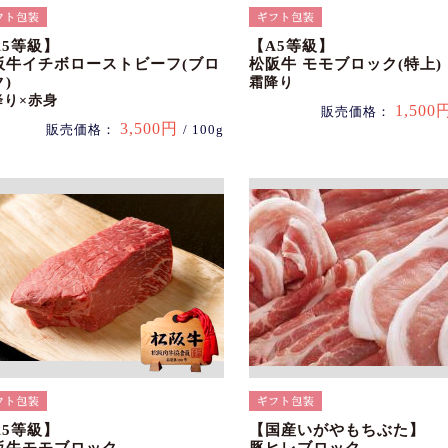
A5等級】
【A5等級】
阪牛イチボローストビーフ(ブロ
松阪牛 モモブロック(特上)
)
霜降り
降り×赤身
1,500
販売価格：
3,500円
販売価格：
/ 100g
A5等級】
【国産いがやもちぶた】