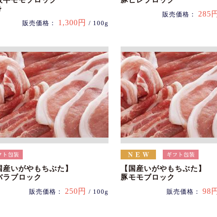
阪牛モモブロック
豚ヒレブロック
身
285
販売価格：
1,300円
販売価格：
/ 100g
国産いがやもちぶた】
【国産いがやもちぶた】
バラブロック
豚モモブロック
250円
98
販売価格：
/ 100g
販売価格：