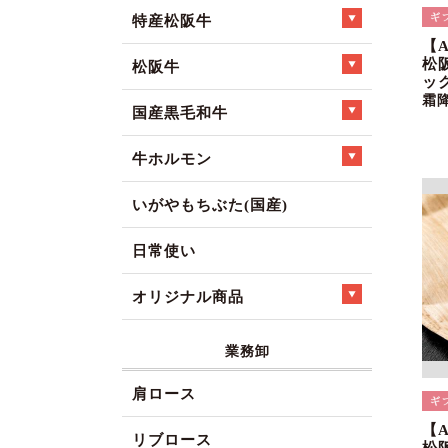
特産松阪牛
【
松
松阪牛
ック
霜
国産黒毛和牛
牛ホルモン
いがやもちぶた(国産)
日常使い
オリジナル商品
業務卸
肩ロース
【
リブロース