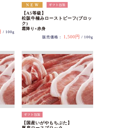
【A5等級】
松阪牛極みローストビーフ(ブロッ
ク)
霜降り×赤身
円
/ 100g
1,500円
販売価格：
/ 100g
【国産いがやもちぶた】