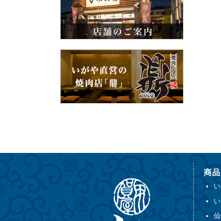
商品
い
い
仙