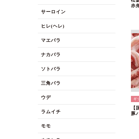
松
赤
サーロイン
ヒレ(ヘレ)
マエバラ
ナカバラ
ソトバラ
三角バラ
ウデ
【
ラムイチ
豚
モモ