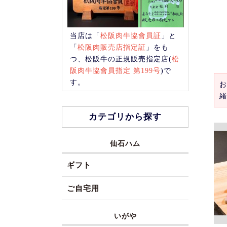
当店は「
松阪肉牛協會員証
」と
「
松阪肉販売店指定証
」をも
つ、松阪牛の正規販売指定店(
松
阪肉牛協會員指定 第199号
)で
す。
お
緒
カテゴリから探す
仙石ハム
ギフト
ご自宅用
いがや