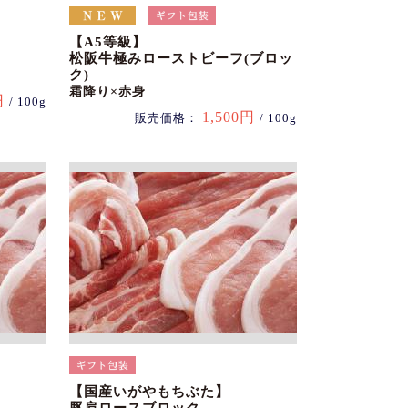
【A5等級】
松阪牛極みローストビーフ(ブロッ
ク)
霜降り×赤身
円
/ 100g
1,500円
販売価格：
/ 100g
【国産いがやもちぶた】