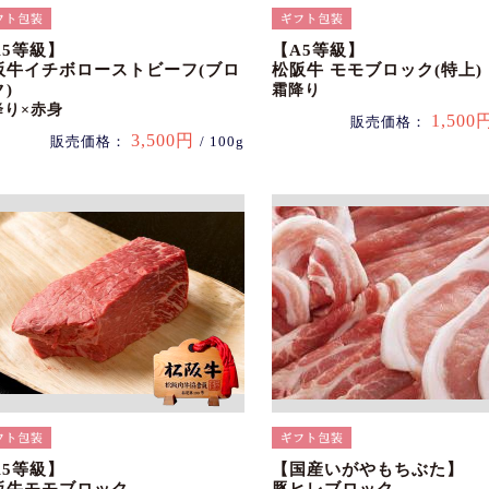
A5等級】
【A5等級】
阪牛イチボローストビーフ(ブロ
松阪牛 モモブロック(特上)
)
霜降り
降り×赤身
1,500
販売価格：
3,500円
販売価格：
/ 100g
A5等級】
【国産いがやもちぶた】