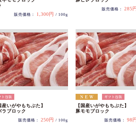
阪牛モモブロック
豚ヒレブロック
身
285
販売価格：
1,300円
販売価格：
/ 100g
国産いがやもちぶた】
【国産いがやもちぶた】
バラブロック
豚モモブロック
250円
98
販売価格：
/ 100g
販売価格：