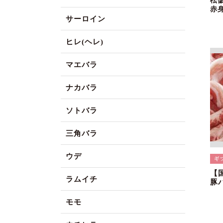
松
赤
サーロイン
ヒレ(ヘレ)
マエバラ
ナカバラ
ソトバラ
三角バラ
ウデ
【
ラムイチ
豚
モモ