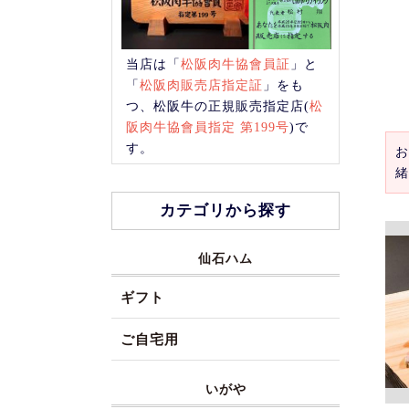
当店は「
松阪肉牛協會員証
」と
「
松阪肉販売店指定証
」をも
つ、松阪牛の正規販売指定店(
松
阪肉牛協會員指定 第199号
)で
す。
お
緒
カテゴリから探す
仙石ハム
ギフト
ご自宅用
いがや