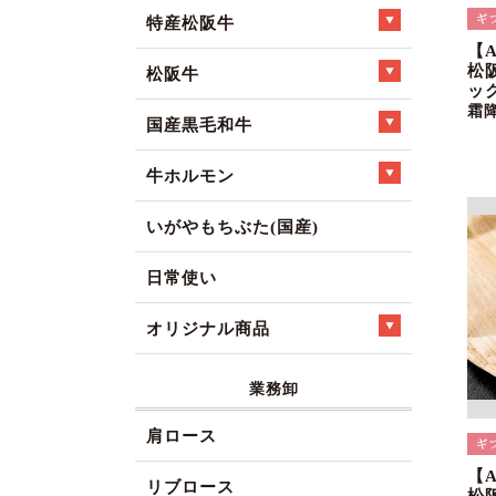
特産松阪牛
【
松
松阪牛
ック
霜
国産黒毛和牛
牛ホルモン
いがやもちぶた(国産)
日常使い
オリジナル商品
業務卸
肩ロース
【
リブロース