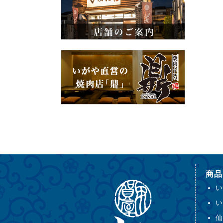
商品
い
い
仙