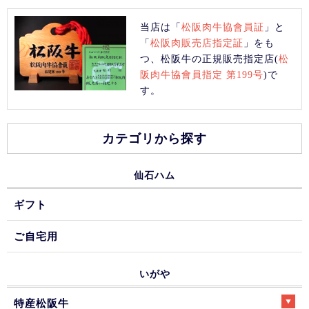
当店は「
松阪肉牛協會員証
」と
「
松阪肉販売店指定証
」をも
つ、松阪牛の正規販売指定店(
松
阪肉牛協會員指定 第199号
)で
す。
カテゴリから探す
仙石ハム
ギフト
ご自宅用
いがや
特産松阪牛