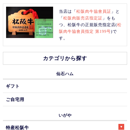
当店は「
松阪肉牛協會員証
」と
「
松阪肉販売店指定証
」をも
つ、松阪牛の正規販売指定店(
松
阪肉牛協會員指定 第199号
)で
す。
カテゴリから探す
仙石ハム
ギフト
ご自宅用
いがや
特産松阪牛