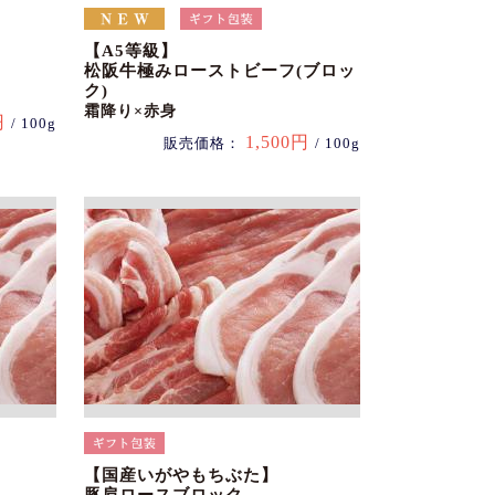
【A5等級】
松阪牛極みローストビーフ(ブロッ
ク)
霜降り×赤身
円
/ 100g
1,500円
販売価格：
/ 100g
【国産いがやもちぶた】