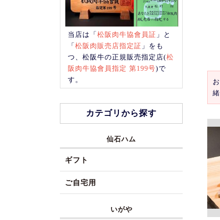
当店は「
松阪肉牛協會員証
」と
「
松阪肉販売店指定証
」をも
つ、松阪牛の正規販売指定店(
松
阪肉牛協會員指定 第199号
)で
す。
お
緒
カテゴリから探す
仙石ハム
ギフト
ご自宅用
いがや