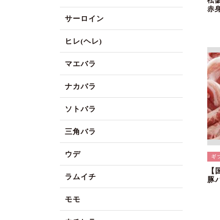
松
赤
サーロイン
ヒレ(ヘレ)
マエバラ
ナカバラ
ソトバラ
三角バラ
ウデ
【
ラムイチ
豚
モモ