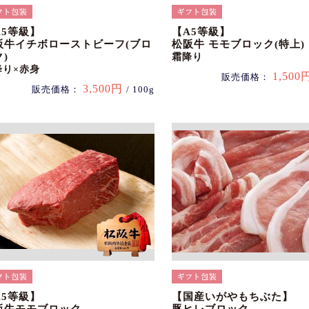
A5等級】
【A5等級】
阪牛イチボローストビーフ(ブロ
松阪牛 モモブロック(特上)
)
霜降り
降り×赤身
1,500
販売価格：
3,500円
販売価格：
/ 100g
A5等級】
【国産いがやもちぶた】