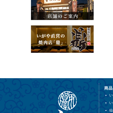
商品
い
い
仙