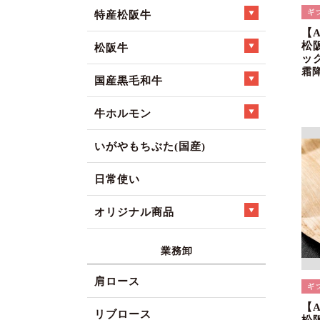
特産松阪牛
【
松
松阪牛
ック
霜
国産黒毛和牛
牛ホルモン
いがやもちぶた(国産)
日常使い
オリジナル商品
業務卸
肩ロース
【
リブロース