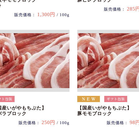
阪牛モモブロック
豚ヒレブロック
身
285
販売価格：
1,300円
販売価格：
/ 100g
国産いがやもちぶた】
【国産いがやもちぶた】
バラブロック
豚モモブロック
250円
98
販売価格：
/ 100g
販売価格：