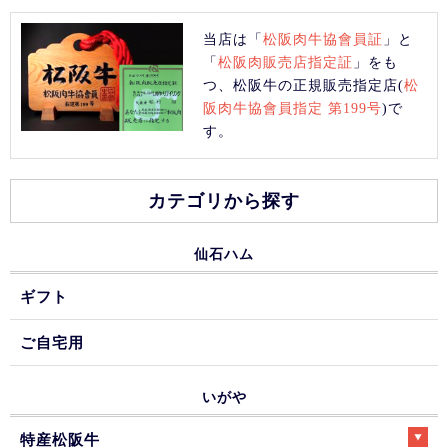
当店は「
松阪肉牛協會員証
」と
「
松阪肉販売店指定証
」をも
つ、松阪牛の正規販売指定店(
松
阪肉牛協會員指定 第199号
)で
す。
カテゴリから探す
仙石ハム
ギフト
ご自宅用
いがや
特産松阪牛