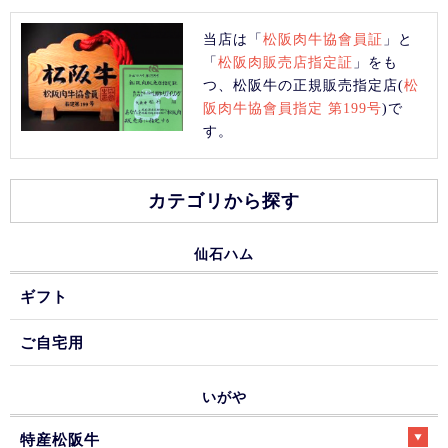
当店は「
松阪肉牛協會員証
」と
「
松阪肉販売店指定証
」をも
つ、松阪牛の正規販売指定店(
松
阪肉牛協會員指定 第199号
)で
す。
カテゴリから探す
仙石ハム
ギフト
ご自宅用
いがや
特産松阪牛