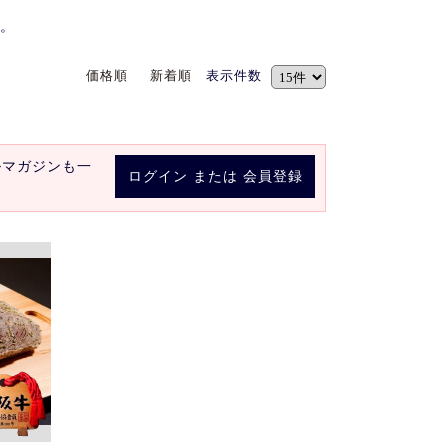
。
価格順
新着順
表示件数
ルマガジンも一
ログイン
または
会員登録