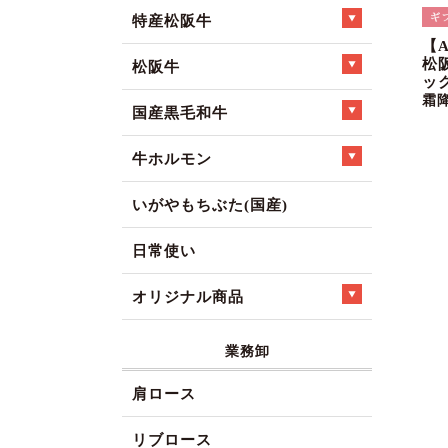
特産松阪牛
【
松
松阪牛
ック
霜
国産黒毛和牛
牛ホルモン
いがやもちぶた(国産)
日常使い
オリジナル商品
業務卸
肩ロース
リブロース