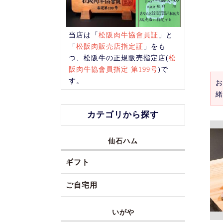
当店は「
松阪肉牛協會員証
」と
「
松阪肉販売店指定証
」をも
つ、松阪牛の正規販売指定店(
松
阪肉牛協會員指定 第199号
)で
す。
お
緒
カテゴリから探す
仙石ハム
ギフト
ご自宅用
いがや