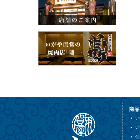
商品
い
い
仙