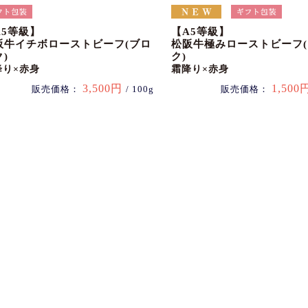
A5等級】
【A5等級】
阪牛イチボローストビーフ(ブロ
松阪牛極みローストビーフ
)
ク)
降り×赤身
霜降り×赤身
3,500円
1,500
販売価格：
/ 100g
販売価格：