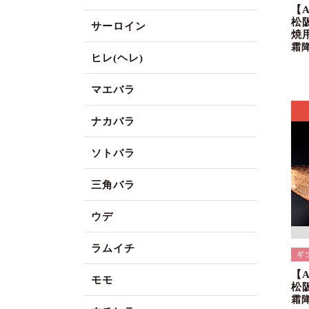
【
松
サーロイン
焼
霜
ヒレ(ヘレ)
マエバラ
ナカバラ
ソトバラ
三角バラ
ウデ
ラムイチ
【
モモ
松
霜