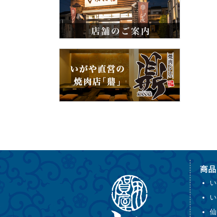
商品
い
い
仙