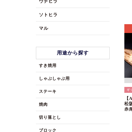
ウチヒラ
ソトヒラ
マル
用途から探す
すき焼用
しゃぶしゃぶ用
ステーキ
【
松
焼肉
赤
切り落とし
ブロック