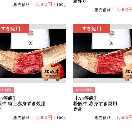
霜降り
2,500円
販売価格：
/ 100g
2,000
販売価格：
A5等級】
【A5等級】
阪牛 特上赤身すき焼用
松阪牛 赤身すき焼用
身
赤身
2,000円
1,600
販売価格：
/ 100g
販売価格：