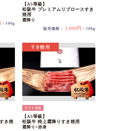
【A5等級】
松阪牛 プレミアムリブロースすき
焼用
霜降り
円
/ 100g
3,000円
販売価格：
/ 100g
【A5等級】
スすき焼
松阪牛 特上霜降りすき焼用
霜降り×赤身