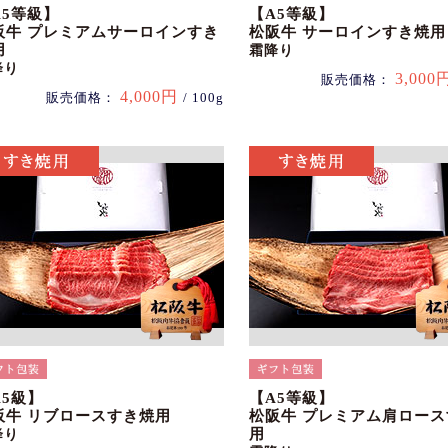
A5等級】
【A5等級】
阪牛 プレミアムサーロインすき
松阪牛 サーロインすき焼用
用
霜降り
降り
3,000
販売価格：
4,000円
販売価格：
/ 100g
A5級】
【A5等級】
阪牛 リブロースすき焼用
松阪牛 プレミアム肩ロー
用
降り