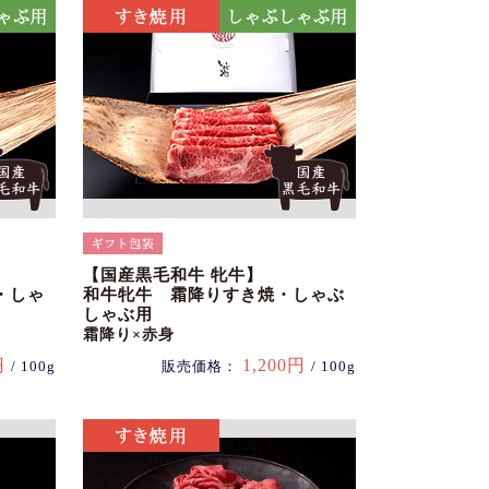
【国産黒毛和牛 牝牛】
・しゃ
和牛牝牛 霜降りすき焼・しゃぶ
しゃぶ用
霜降り×赤身
円
1,200円
/ 100g
販売価格：
/ 100g