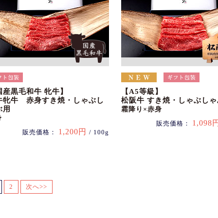
国産黒毛和牛 牝牛】
【A5等級】
牛牝牛 赤身すき焼・しゃぶし
松阪牛 すき焼・しゃぶしゃ
ぶ用
霜降り×赤身
身
1,098
販売価格：
1,200円
販売価格：
/ 100g
2
次へ>>