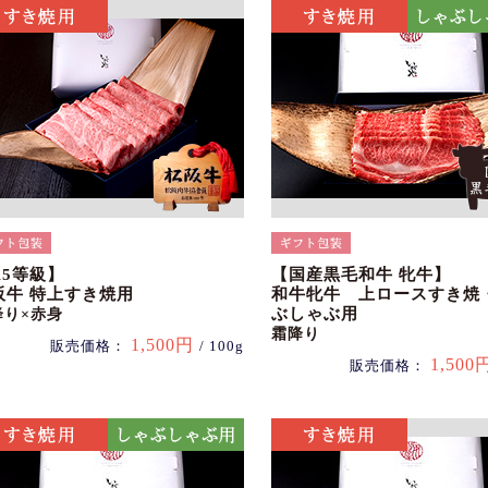
A5等級】
【国産黒毛和牛 牝牛】
阪牛 特上すき焼用
和牛牝牛 上ロースすき焼
ぶしゃぶ用
降り×赤身
霜降り
1,500円
販売価格：
/ 100g
1,500
販売価格：