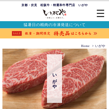
京都・伏見 松阪牛・特選和牛専門店 いがや
猛暑日の精肉の冷凍発送について
Home
いがや
いがや