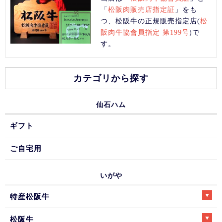
「
松阪肉販売店指定証
」をも
つ、松阪牛の正規販売指定店(
松
阪肉牛協會員指定 第199号
)で
す。
カテゴリから探す
仙石ハム
ギフト
ご自宅用
いがや
特産松阪牛
松阪牛