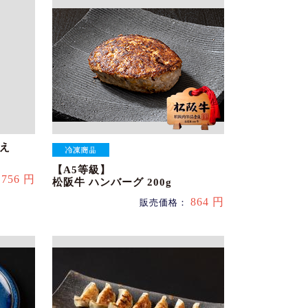
え
【A5等級】
756 円
：
松阪牛 ハンバーグ 200g
864 円
販売価格：