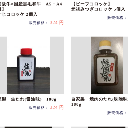
松阪牛×国産黒毛和牛 A5・A4
【ビーフコロッケ】
級】
元祖みつぎコロッケ 5個入
すじコロッケ 2個入
販売価格
324 円
販売価格：
家製 生たれ(醤油味) 180g
自家製 焼肉のたれ(味噌
180g
324 円
販売価格：
販売価格