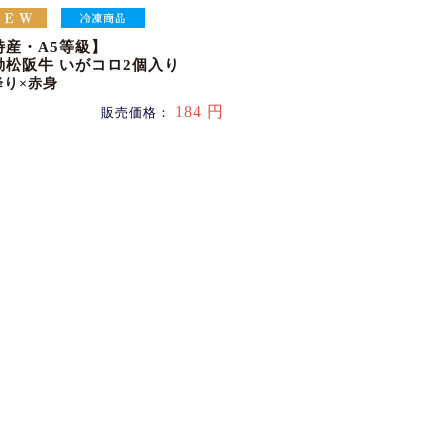
特産・A5等級】
動松阪牛 いがコロ2個入り
降り×赤身
184 円
販売価格：