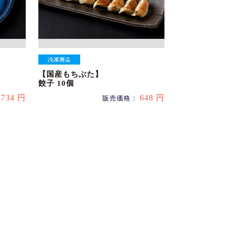
【国産もちぶた】
餃子 10個
734 円
648 円
：
販売価格：