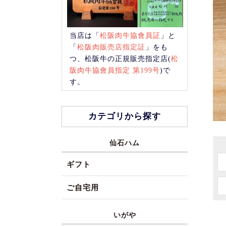
当店は「
松阪肉牛協會員証
」と
「
松阪肉販売店指定証
」をも
つ、松阪牛の正規販売指定店(
松
阪肉牛協會員指定 第199号
)で
す。
カテゴリから探す
仙石ハム
ギフト
ご自宅用
いがや