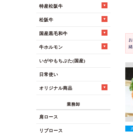
特産松阪牛
松阪牛
国産黒毛和牛
お
緒
牛ホルモン
いがやもちぶた(国産)
日常使い
オリジナル商品
業務卸
肩ロース
リブロース