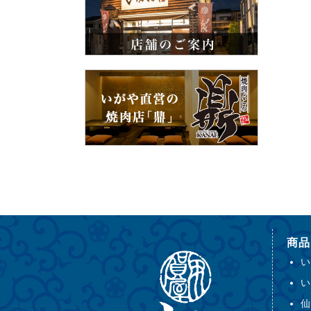
商品
い
い
仙