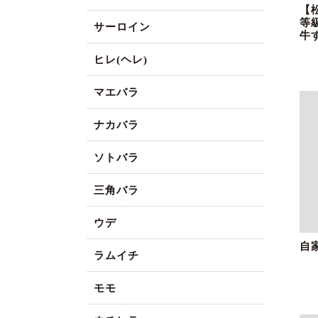
【
等
サーロイン
牛
ヒレ(ヘレ)
マエバラ
ナカバラ
ソトバラ
三角バラ
ウデ
自
ラムイチ
モモ