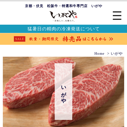
京都・伏見 松阪牛・特選和牛専門店 いがや
猛暑日の精肉の冷凍発送について
Home
いがや
いがや