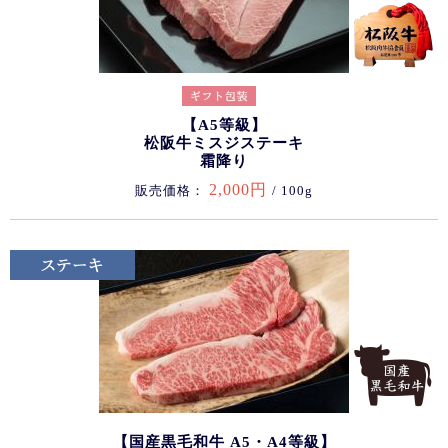
【A5等級】
松阪牛ミスジステーキ
霜降り
2,000円
販売価格：
/ 100g
【国産黒毛和牛 A5・A4等級】