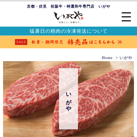
京都・伏見 松阪牛・特選和牛専門店 いがや
猛暑日の精肉の冷凍発送について
Home
いがや
いがや