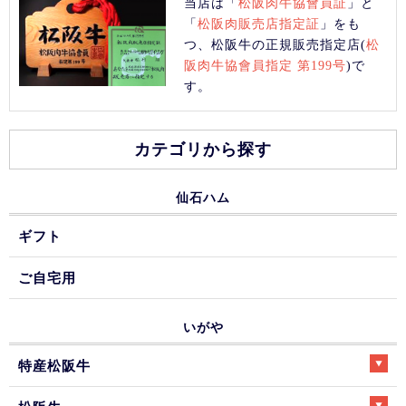
当店は「
松阪肉牛協會員証
」と
「
松阪肉販売店指定証
」をも
つ、松阪牛の正規販売指定店(
松
阪肉牛協會員指定 第199号
)で
す。
カテゴリから探す
仙石ハム
ギフト
ご自宅用
いがや
特産松阪牛