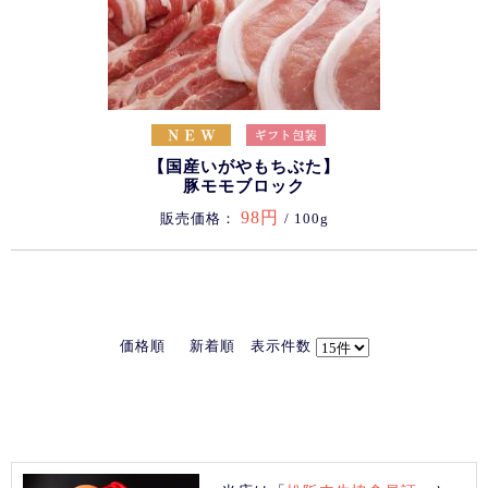
【国産いがやもちぶた】
豚モモブロック
98円
販売価格：
/ 100g
価格順
新着順
表示件数