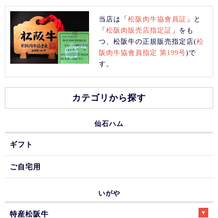
当店は「
松阪肉牛協會員証
」と
「
松阪肉販売店指定証
」をも
つ、松阪牛の正規販売指定店(
松
阪肉牛協會員指定 第199号
)で
す。
カテゴリから探す
仙石ハム
ギフト
ご自宅用
いがや
特産松阪牛